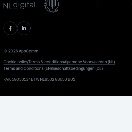
© 2026 AppComm
Cookie policy
Terms & conditions
Algemene Voorwaarden (NL)
Terms and Conditions (EN)
Geschäftsbedingungen (DE)
KvK 59033134
BTW NL8532 88653 B01