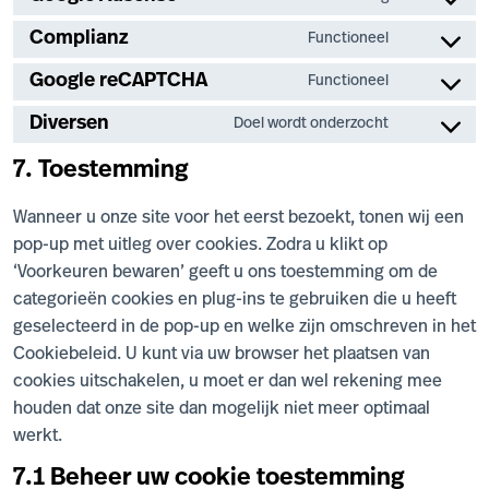
wordpress
Consent
service
to
Complianz
Functioneel
google-
Consent
service
analytics
to
Google reCAPTCHA
Functioneel
google-
Consent
service
adsense
to
Diversen
Doel wordt onderzocht
complianz
Consent
service
to
7. Toestemming
google-
service
recaptcha
Wanneer u onze site voor het eerst bezoekt, tonen wij een
diversen
pop-up met uitleg over cookies. Zodra u klikt op
‘Voorkeuren bewaren’ geeft u ons toestemming om de
categorieën cookies en plug-ins te gebruiken die u heeft
geselecteerd in de pop-up en welke zijn omschreven in het
Cookiebeleid. U kunt via uw browser het plaatsen van
cookies uitschakelen, u moet er dan wel rekening mee
houden dat onze site dan mogelijk niet meer optimaal
werkt.
7.1 Beheer uw cookie toestemming