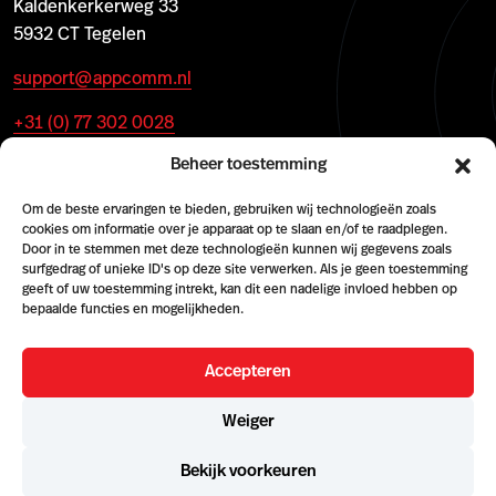
Kaldenkerkerweg 33
5932 CT Tegelen
support@appcomm.nl
+31 (0) 77 302 0028
Beheer toestemming
Om de beste ervaringen te bieden, gebruiken wij technologieën zoals
cookies om informatie over je apparaat op te slaan en/of te raadplegen.
Door in te stemmen met deze technologieën kunnen wij gegevens zoals
surfgedrag of unieke ID's op deze site verwerken. Als je geen toestemming
geeft of uw toestemming intrekt, kan dit een nadelige invloed hebben op
bepaalde functies en mogelijkheden.
Accepteren
© 2026 AppComm
Weiger
Cookie policy
Terms & conditions
Algemene Voorwaarden (NL)
Terms and Conditions (EN)
Geschäftsbedingungen (DE)
Bekijk voorkeuren
KvK 59033134
BTW NL8532 88653 B01