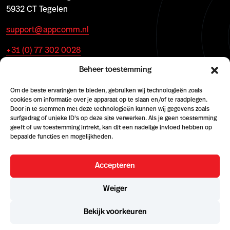
5932 CT Tegelen
support@appcomm.nl
+31 (0) 77 302 0028
Beheer toestemming
Om de beste ervaringen te bieden, gebruiken wij technologieën zoals
cookies om informatie over je apparaat op te slaan en/of te raadplegen.
Door in te stemmen met deze technologieën kunnen wij gegevens zoals
surfgedrag of unieke ID's op deze site verwerken. Als je geen toestemming
geeft of uw toestemming intrekt, kan dit een nadelige invloed hebben op
bepaalde functies en mogelijkheden.
Accepteren
© 2026 AppComm
Weiger
Cookie policy
Terms & conditions
Algemene Voorwaarden (NL)
Terms and Conditions (EN)
Geschäftsbedingungen (DE)
Bekijk voorkeuren
KvK 59033134
BTW NL8532 88653 B01