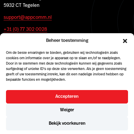
5932 CT Tegelen
support@appcomm.nl
+31 (0) 77 302 0028
Beheer toestemming
Om de beste ervaringen te bieden, gebruiken wij technologieën zoals
cookies om informatie over je apparaat op te slaan en/of te raadplegen.
Door in te stemmen met deze technologieën kunnen wij gegevens zoals
surfgedrag of unieke ID's op deze site verwerken. Als je geen toestemming
geeft of uw toestemming intrekt, kan dit een nadelige invloed hebben op
bepaalde functies en mogelijkheden.
Accepteren
© 2026 AppComm
Weiger
Cookie policy
Terms & conditions
Algemene Voorwaarden (NL)
Terms and Conditions (EN)
Geschäftsbedingungen (DE)
Bekijk voorkeuren
KvK 59033134
BTW NL8532 88653 B01