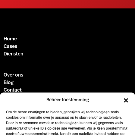
Home
Cases
Diensten
Over ons
Blog
Contact
Beheer toestemming
Kaldenkerkerweg 33
Om de beste ervaringen te bieden, gebruiken wij technologieën zoals
cookies om informatie over je apparaat op te slaan en/of te raadplegen.
5932 CT Tegelen
Door in te stemmen met deze technologieën kunnen wij gegevens zoals
surfgedrag of unieke ID's op deze site verwerken. Als je geen toestemming
support@appcomm.nl
geeft of uw toestemming intrekt, kan dit een nadelige invloed hebben op