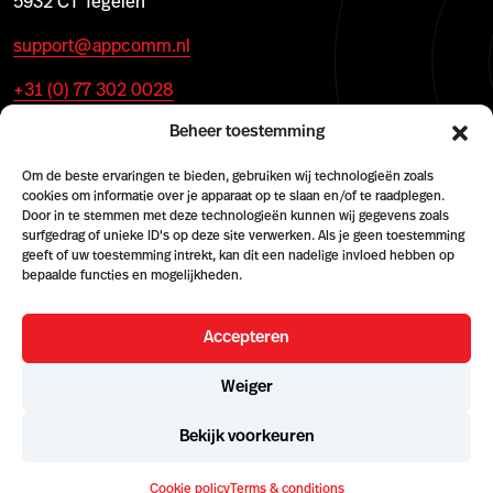
5932 CT Tegelen
support@appcomm.nl
+31 (0) 77 302 0028
Beheer toestemming
Om de beste ervaringen te bieden, gebruiken wij technologieën zoals
cookies om informatie over je apparaat op te slaan en/of te raadplegen.
Door in te stemmen met deze technologieën kunnen wij gegevens zoals
surfgedrag of unieke ID's op deze site verwerken. Als je geen toestemming
geeft of uw toestemming intrekt, kan dit een nadelige invloed hebben op
bepaalde functies en mogelijkheden.
Accepteren
© 2026 AppComm
Weiger
Cookie policy
Terms & conditions
Algemene Voorwaarden (NL)
Terms and Conditions (EN)
Geschäftsbedingungen (DE)
Bekijk voorkeuren
KvK 59033134
BTW NL8532 88653 B01
Cookie policy
Terms & conditions