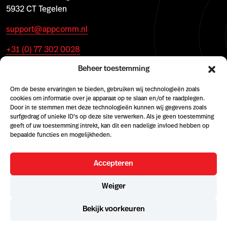
5932 CT Tegelen
support@appcomm.nl
+31 (0) 77 302 0028
Beheer toestemming
Om de beste ervaringen te bieden, gebruiken wij technologieën zoals
cookies om informatie over je apparaat op te slaan en/of te raadplegen.
Door in te stemmen met deze technologieën kunnen wij gegevens zoals
surfgedrag of unieke ID's op deze site verwerken. Als je geen toestemming
geeft of uw toestemming intrekt, kan dit een nadelige invloed hebben op
bepaalde functies en mogelijkheden.
Accepteren
© 2026 AppComm
Weiger
Cookie policy
Terms & conditions
Algemene Voorwaarden (NL)
Terms and Conditions (EN)
Geschäftsbedingungen (DE)
Bekijk voorkeuren
KvK 59033134
BTW NL8532 88653 B01